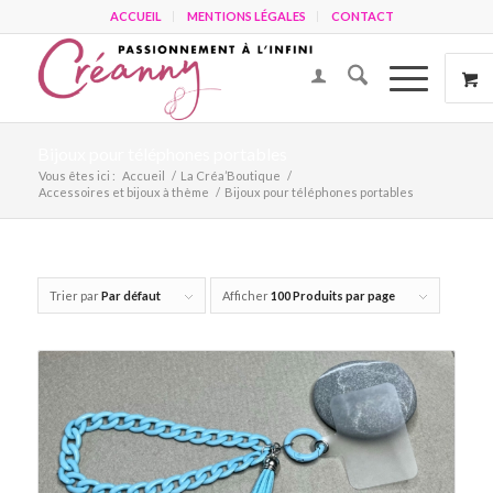
ACCUEIL
MENTIONS LÉGALES
CONTACT
Bijoux pour téléphones portables
Vous êtes ici :
Accueil
/
La Créa’Boutique
/
Accessoires et bijoux à thème
/
Bijoux pour téléphones portables
Trier par
Par défaut
Afficher
100 Produits par page