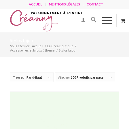
ACCUEIL
MENTIONS LÉGALES
CONTACT
Stylos bijou
Vous êtes ici :
Accueil
/
La Créa’Boutique
/
Accessoires et bijoux à thème
/
Stylos bijou
Trier par
Par défaut
Afficher
100 Produits par page