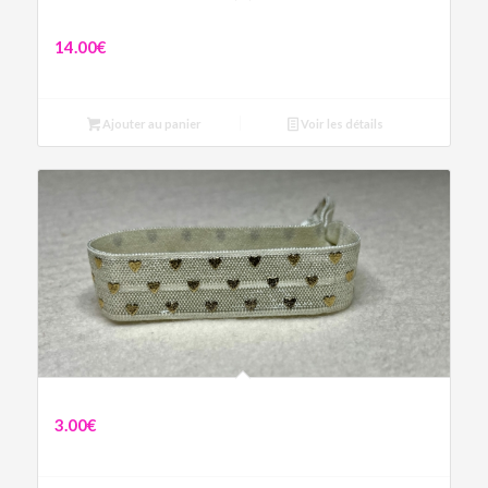
Boucles asymétriques Cœur
14.00
€
Ajouter au panier
Voir les détails
Bracelet love beige
3.00
€