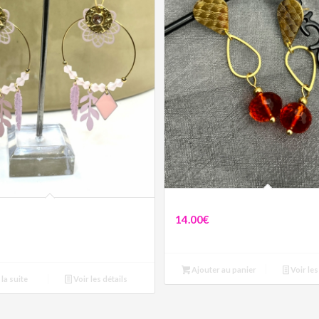
Boucles Chloé
sette
14.00
€
Ajouter au panier
Voir les
 la suite
Voir les détails