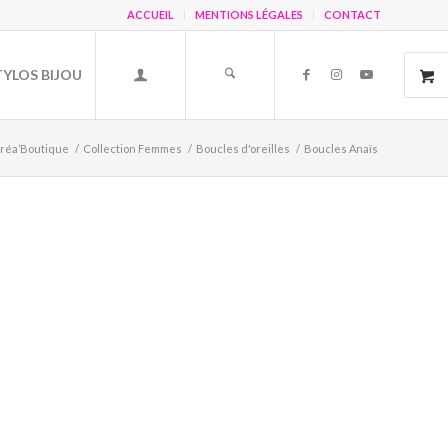
ACCUEIL
MENTIONS LÉGALES
CONTACT
TYLOS BIJOU
Créa’Boutique
/
Collection Femmes
/
Boucles d'oreilles
/
Boucles Anaïs