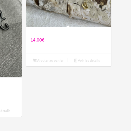
Boucles asymétriques Cœur
14.00
€
Ajouter au panier
Voir les détails
 détails