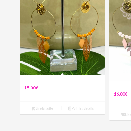
Boucles Lison
15.00
€
Boucles Li
16.00
€
Lire la suite
Voir les détails
Lire