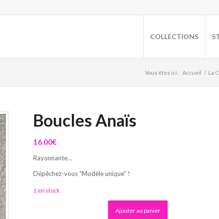
COLLECTIONS
S
Vous êtes ici :
Accueil
/
La 
Boucles Anaïs
16.00
€
Rayonnante…
Dépêchez-vous “Modèle unique” !
1 en stock
Alternative:
Ajouter au panier