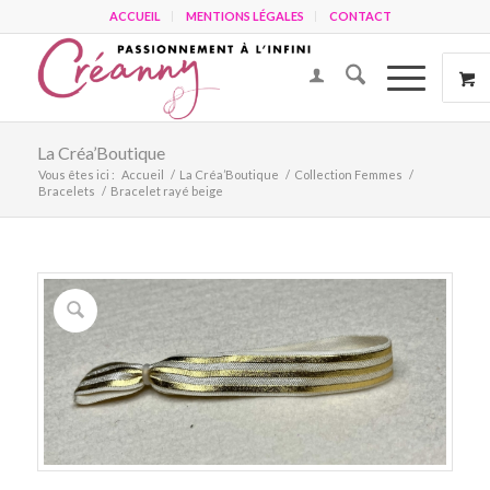
ACCUEIL
MENTIONS LÉGALES
CONTACT
La Créa’Boutique
Vous êtes ici :
Accueil
/
La Créa’Boutique
/
Collection Femmes
/
Bracelets
/
Bracelet rayé beige