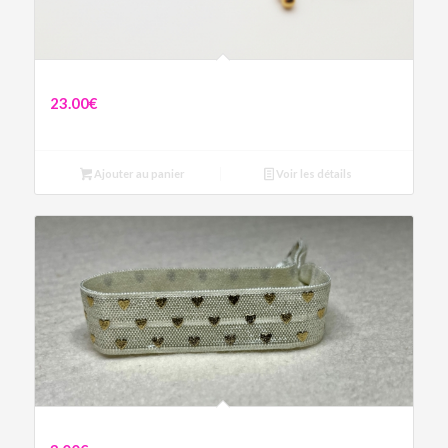
Chaîne Cupidon
23.00
€
Ajouter au panier
Voir les détails
Bracelet love beige