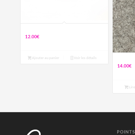
Collier bleu et coquillage
12.00
€
Ajouter au panier
Voir les détails
Collier Mar
14.00
€
Lire
POINTS