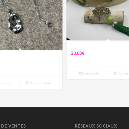
Sautoir Fleur de Vie
20.00
€
telé
Lire la suite
Voir les
 la suite
Voir les détails
 DE VENTES
RÉSEAUX SOCIAUX