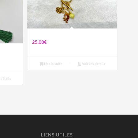
Collier Salamandre vert
25.00
€
Lire la suite
Voir les détails
 détails
LIENS UTILES