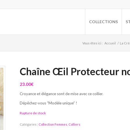
COLLECTIONS
S
Vous êtes ici :
Accueil
/
La Cré
Chaîne Œil Protecteur no
23.00
€
Croyance et élégance sont de mise avec ce collier.
Dépêchez-vous “Modèle unique” !
Rupture de stock
Catégories :
Collection Femmes
,
Colliers