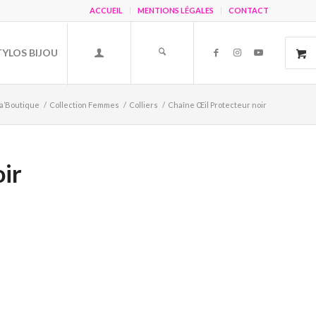
ACCUEIL
MENTIONS LÉGALES
CONTACT
TYLOS BIJOU
a’Boutique
/
Collection Femmes
/
Colliers
/
Chaîne Œil Protecteur noir
ir