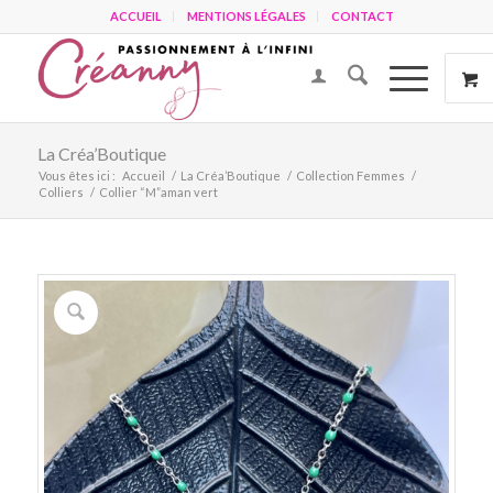
ACCUEIL
MENTIONS LÉGALES
CONTACT
La Créa’Boutique
Vous êtes ici :
Accueil
/
La Créa’Boutique
/
Collection Femmes
/
Colliers
/
Collier “M”aman vert