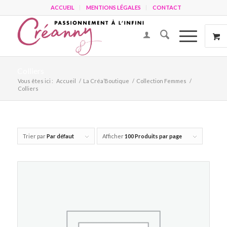
ACCUEIL
MENTIONS LÉGALES
CONTACT
Colliers
Vous êtes ici :
Accueil
/
La Créa’Boutique
/
Collection Femmes
/
Colliers
Trier par
Par défaut
Afficher
100 Produits par page