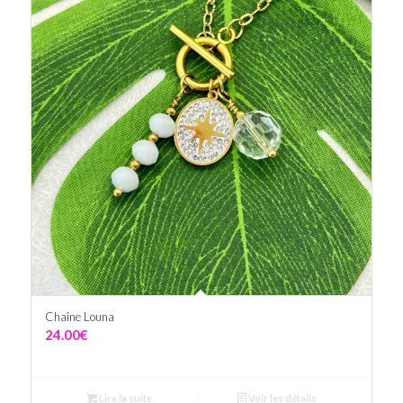
Chaîne Louna
24.00
€
Lire la suite
Voir les détails