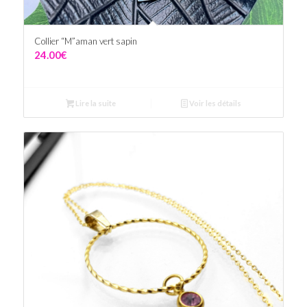
Collier “M”aman vert sapin
24.00
€
Lire la suite
Voir les détails