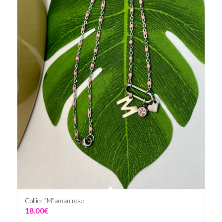
Collier “M”aman rose
18.00
€