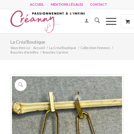
ACCUEIL
MENTIONS LÉGALES
CONTACT
La Créa’Boutique
Vous êtes ici :
Accueil
/
La Créa’Boutique
/
Collection Femmes
/
Boucles d'oreilles
/
Boucles Carène