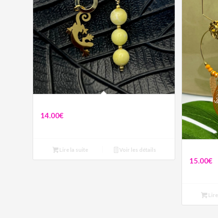
Boucles asymétriques Salamandre verte
14.00
€
Lire la suite
Voir les détails
Boucles Li
15.00
€
Lire