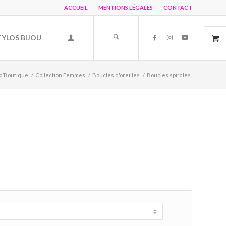
ACCUEIL
MENTIONS LÉGALES
CONTACT
TYLOS BIJOU
a’Boutique
/
Collection Femmes
/
Boucles d'oreilles
/
Boucles spirales