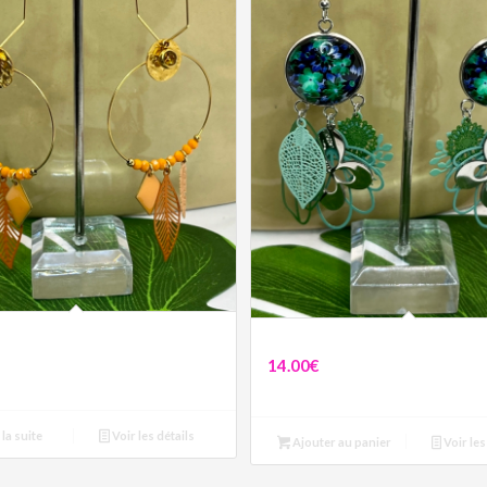
son
Boucles Sophie
14.00
€
 la suite
Voir les détails
Ajouter au panier
Voir les