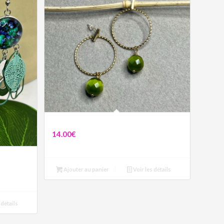
Boucles Alicia
14.00
€
Ajouter au panier
Voir les détails
 détails