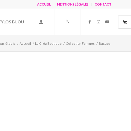
ACCUEIL
MENTIONS LÉGALES
CONTACT
TYLOS BIJOU
ous êtes ici :
Accueil
/
La Créa’Boutique
/
Collection Femmes
/
Bagues