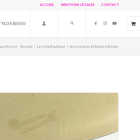
ACCUEIL
MENTIONS LÉGALES
CONTACT
TYLOS BIJOU
us êtes ici :
Accueil
/
La Créa’Boutique
/
Accessoires et bijoux à thème