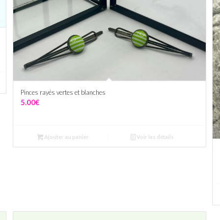
Pinces rayés vertes et blanches
5.00
€
Ajouter au panier
Voir les détails