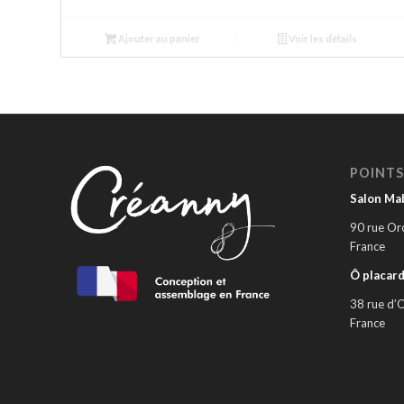
Ajouter au panier
Voir les détails
POINTS
Salon Ma
90 rue Or
France
Ô placar
38 rue d’O
France