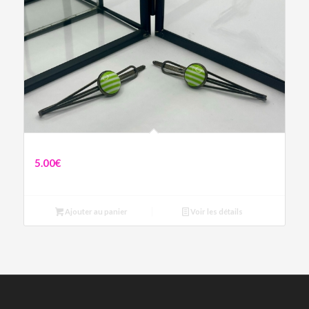
Pinces rayés vertes et blanches
5.00
€
Ajouter au panier
Voir les détails