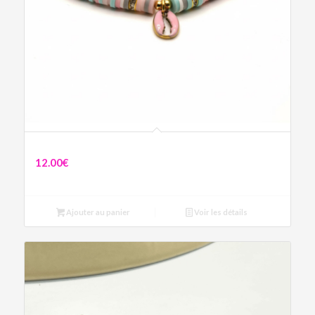
Collier pastel cauri
12.00
€
Ajouter au panier
Voir les détails