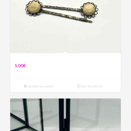
Pinces crocodile résine aspect bois
5.00
€
Ajouter au panier
Voir les détails