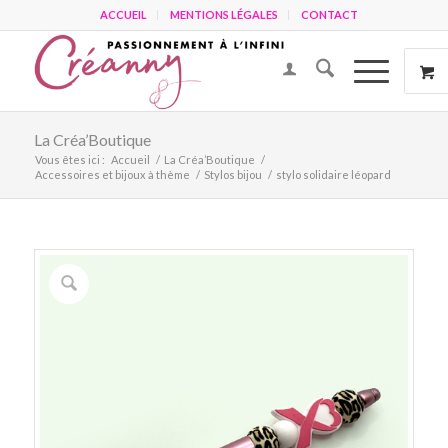
ACCUEIL
MENTIONS LÉGALES
CONTACT
La Créa’Boutique
Vous êtes ici :
Accueil
/
La Créa’Boutique
/
Accessoires et bijoux à thème
/
Stylos bijou
/
stylo solidaire léopard