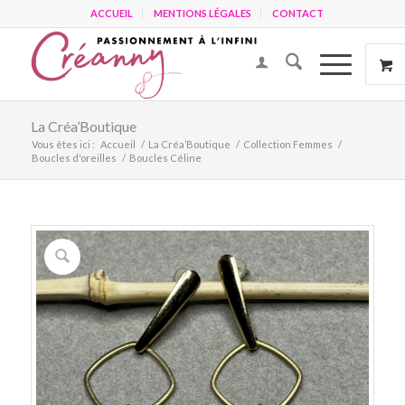
ACCUEIL
MENTIONS LÉGALES
CONTACT
La Créa’Boutique
Vous êtes ici :
Accueil
/
La Créa’Boutique
/
Collection Femmes
/
Boucles d'oreilles
/
Boucles Céline