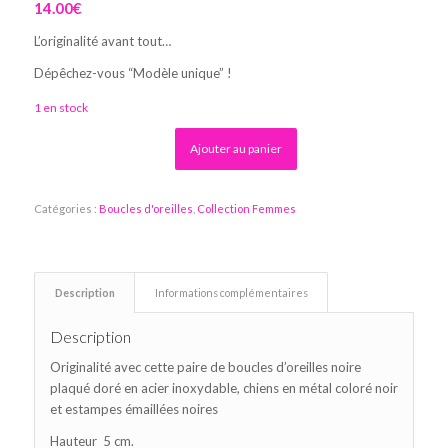
14.00
€
L’originalité avant tout…
Dépêchez-vous “Modèle unique” !
1 en stock
Alternative:
Ajouter au panier
Catégories :
Boucles d'oreilles
,
Collection Femmes
Description
Informations complémentaires
Description
Originalité avec cette paire de boucles d’oreilles noire
plaqué doré en acier inoxydable, chiens en métal coloré noir
et estampes émaillées noires
Hauteur 5 cm.