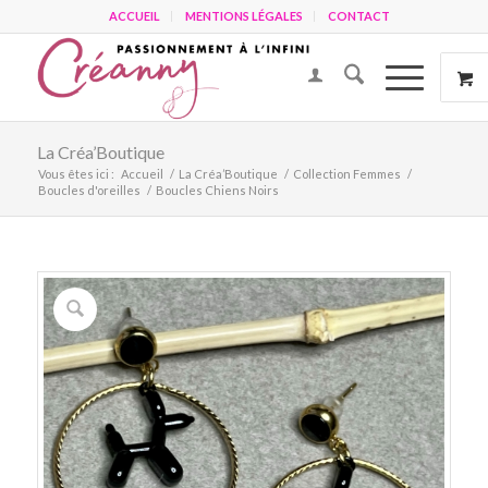
ACCUEIL
MENTIONS LÉGALES
CONTACT
La Créa’Boutique
Vous êtes ici :
Accueil
/
La Créa’Boutique
/
Collection Femmes
/
Boucles d'oreilles
/
Boucles Chiens Noirs