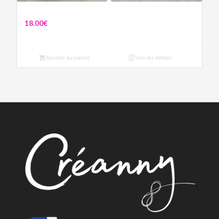
Boucles Isis
18.00
€
Ajouter au panier
Voir les détails