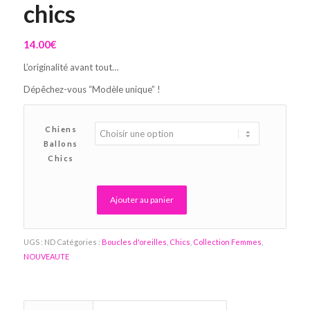
chics
14.00
€
L’originalité avant tout…
Dépêchez-vous “Modèle unique” !
Chiens
Ballons
Chics
Ajouter au panier
Alternative:
UGS :
ND
Catégories :
Boucles d'oreilles
,
Chics
,
Collection Femmes
,
NOUVEAUTE