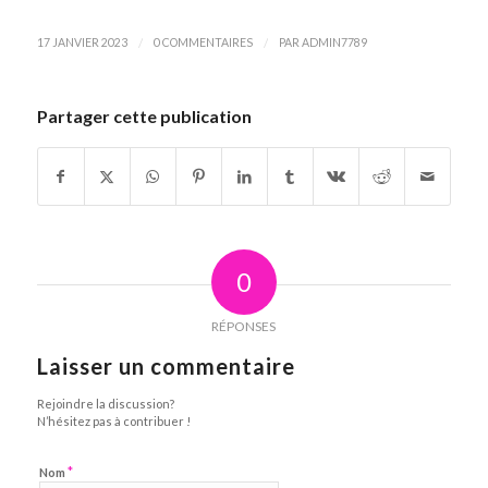
/
/
17 JANVIER 2023
0 COMMENTAIRES
PAR
ADMIN7789
Partager cette publication
0
RÉPONSES
Laisser un commentaire
Rejoindre la discussion?
N’hésitez pas à contribuer !
*
Nom