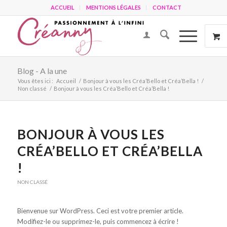
ACCUEIL
MENTIONS LÉGALES
CONTACT
Blog - A la une
Vous êtes ici :
Accueil
/
Bonjour à vous les Créa’Bello et Créa’Bella !
/
Non classé
/
Bonjour à vous les Créa’Bello et Créa’Bella !
BONJOUR À VOUS LES
CRÉA’BELLO ET CRÉA’BELLA
!
NON CLASSÉ
Bienvenue sur WordPress. Ceci est votre premier article.
Modifiez-le ou supprimez-le, puis commencez à écrire !